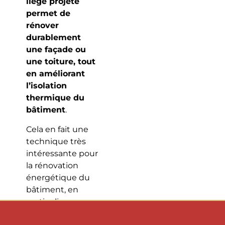
liège projeté
permet de
rénover
durablement
une façade ou
une toiture, tout
en améliorant
l’isolation
thermique du
bâtiment
.
Cela en fait une
technique très
intéressante pour
la rénovation
énergétique du
bâtiment, en
particulier pour
les projets où l’ITE