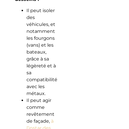
Il peut isoler
des
véhicules, et
notamment
les fourgons
(vans) et les
bateaux,
grâce à sa
légèreté et à
sa
compatibilité
avec les
métaux.
Il peut agir
comme
revêtement
de façade,
à
l’instar des