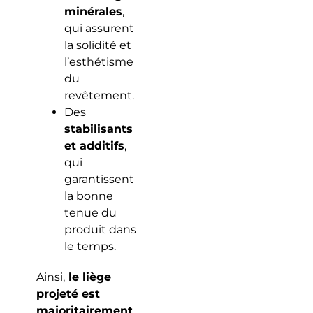
minérales
,
qui assurent
la solidité et
l’esthétisme
du
revêtement.
Des
stabilisants
et additifs
,
qui
garantissent
la bonne
tenue du
produit dans
le temps.
Ainsi,
le liège
projeté est
majoritairement