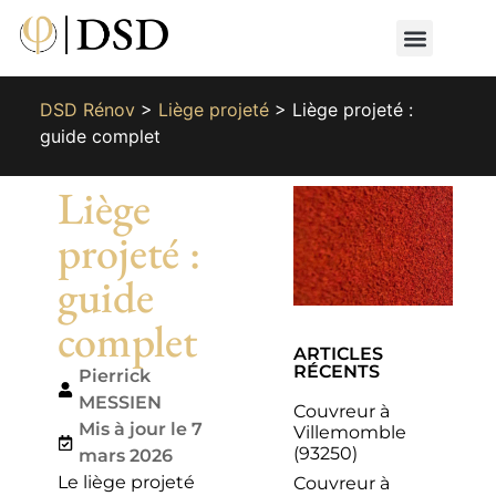
Nos métiers
Nos réalisat
📄 Devis gratuit
📞 01 87 66 65 49
DSD Rénov
>
Liège projeté
>
Liège projeté :
guide complet
Liège
projeté :
guide
complet
ARTICLES
RÉCENTS
Pierrick
MESSIEN
Couvreur à
Mis à jour le 7
Villemomble
(93250)
mars 2026
Le liège projeté
Couvreur à