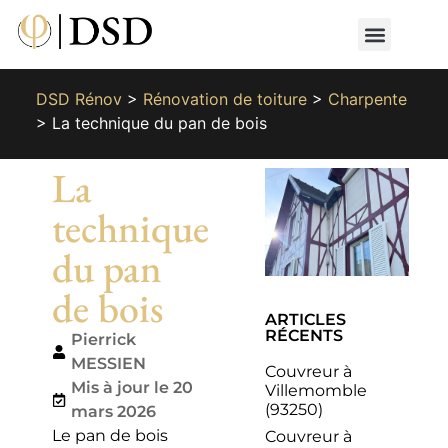
Nos métiers
Nos réalisat
📄 Devis gratuit
📞 01 87 66 65 49
DSD Rénov
>
Rénovation de toiture
>
Charpente
>
La technique du pan de bois
La
technique
du pan
de bois
ARTICLES
RÉCENTS
Pierrick
MESSIEN
Couvreur à
Mis à jour le 20
Villemomble
(93250)
mars 2026
Le pan de bois
Couvreur à