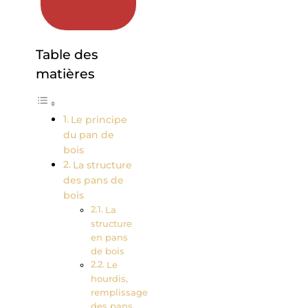
Table des
matières
Le principe
du pan de
bois
La structure
des pans de
bois
La
structure
en pans
de bois
Le
hourdis,
remplissage
des pans