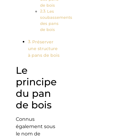
de bois
Les
soubassements
des pans
de bois
Préserver
une structure
à pans de bois
Le
principe
du pan
de bois
Connus
également sous
le nom de