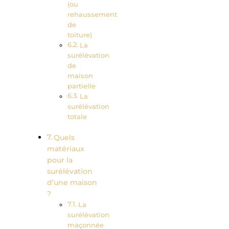
(ou
rehaussement
de
toiture)
La
surélévation
de
maison
partielle
La
surélévation
totale
Quels
matériaux
pour la
surélévation
d’une maison
?
La
surélévation
maçonnée