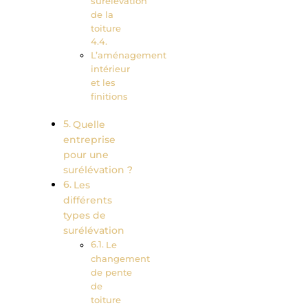
surélévation
de la
toiture
L’aménagement
intérieur
et les
finitions
Quelle
entreprise
pour une
surélévation ?
Les
différents
types de
surélévation
Le
changement
de pente
de
toiture