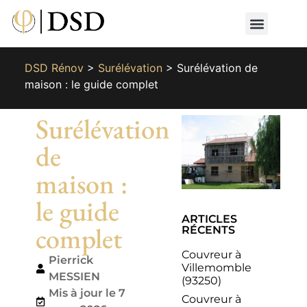
Nos métiers
Nos réalisat
📄 Devis gratuit
📞 01 87 66 65 49
DSD Rénov
>
Surélévation
>
Surélévation de
maison : le guide complet
Surélévation
de
maison :
le guide
ARTICLES
complet
RÉCENTS
Couvreur à
Pierrick
Villemomble
MESSIEN
(93250)
Mis à jour le 7
Couvreur à