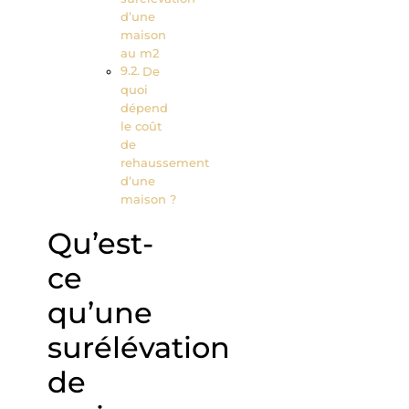
d’une
maison
au m2
De
quoi
dépend
le coût
de
rehaussement
d’une
maison ?
Qu’est-
ce
qu’une
surélévation
de