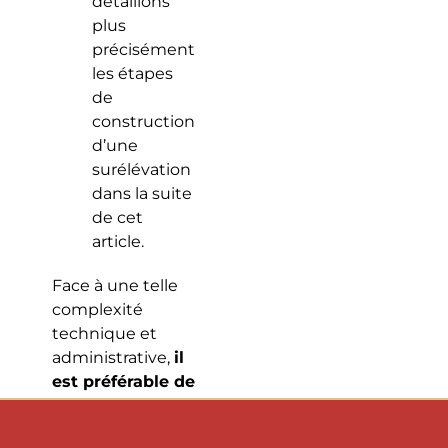
détaillons
plus
précisément
les étapes
de
construction
d’une
surélévation
dans la suite
de cet
article.
Face à une telle
complexité
technique et
administrative,
il
est préférable de
confier un projet
de surélévation