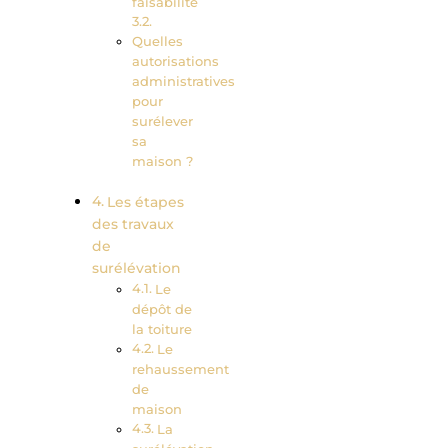
faisabilité
Quelles
autorisations
administratives
pour
surélever
sa
maison ?
Les étapes
des travaux
de
surélévation
Le
dépôt de
la toiture
Le
rehaussement
de
maison
La