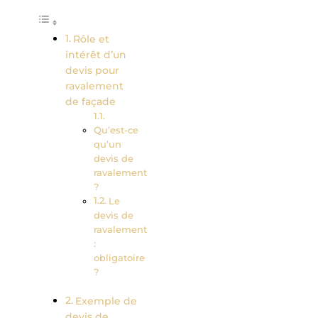
Rôle et
intérêt d’un
devis pour
ravalement
de façade
Qu’est-ce
qu’un
devis de
ravalement
?
Le
devis de
ravalement
:
obligatoire
?
Exemple de
devis de