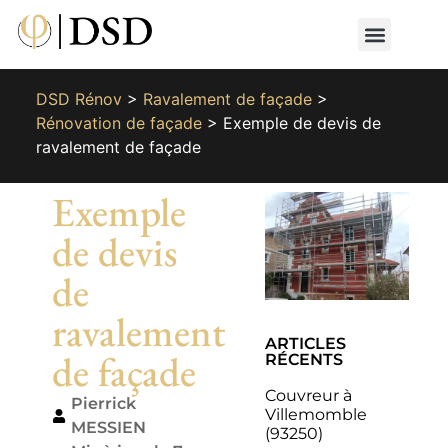
Nos métiers
Nos réalisat
📄 Devis gratuit
📞 01 87 66 65 49
DSD Rénov
>
Ravalement de façade
>
Rénovation de façade
>
Exemple de devis de
ravalement de façade
Exemple
de devis
de
ravalement
ARTICLES
de façade
RÉCENTS
Couvreur à
Pierrick
Villemomble
MESSIEN
(93250)