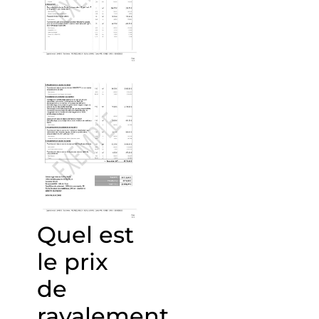
Quel est
le prix
de
ravalement