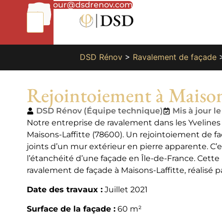
01
bonjour@dsdrenov.com
87
66
65
49
DSD Rénov
>
Ravalement de façade
Rejointoiement à Maison
DSD Rénov (Équipe technique)
Mis à jour l
Notre entreprise de ravalement dans les Yvelines 
Maisons-Laffitte (78600). Un rejointoiement de fa
joints d’un mur extérieur en pierre apparente. C’e
l’étanchéité d’une façade en Île-de-France. Cette
ravalement de façade à Maisons-Laffitte, réalisé 
Date des travaux :
Juillet 2021
Surface de la façade :
60 m²