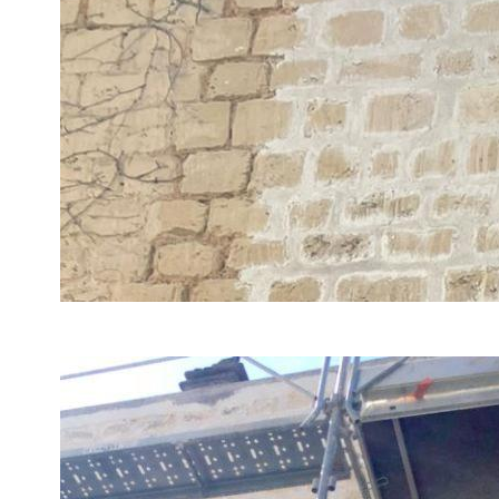
À droite, le mur traité et rejointoyé, à gauche le mur av
végétation.