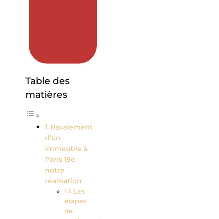
Table des
matières
Ravalement
d’un
immeuble à
Paris 19e :
notre
réalisation
Les
étapes
de