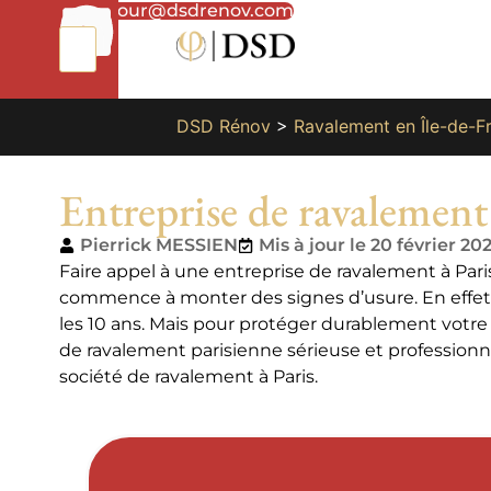
01
bonjour@dsdrenov.com
87
66
65
49
DSD Rénov
>
Ravalement en Île-de-F
Entreprise de ravalement 
Pierrick MESSIEN
Mis à jour le 20 février 20
Faire appel à une entreprise de ravalement à Pari
commence à monter des signes d’usure. En effet, 
les 10 ans. Mais pour protéger durablement votre f
de ravalement parisienne sérieuse et professionne
société de ravalement à Paris.