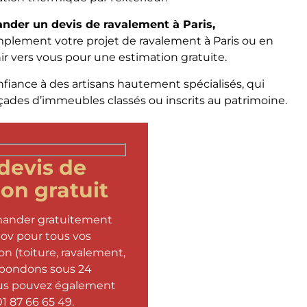
nder un devis de ravalement à Paris,
simplement votre projet de ravalement à Paris ou en
ir vers vous pour une estimation gratuite.
nfiance à des artisans hautement spécialisés, qui
ades d’immeubles classés ou inscrits au patrimoine.
devis de
on gratuit
mander gratuitement
ov pour tous vos
on (toiture, ravalement,
 répondons sous 24
ous pouvez également
1 87 66 65 49.