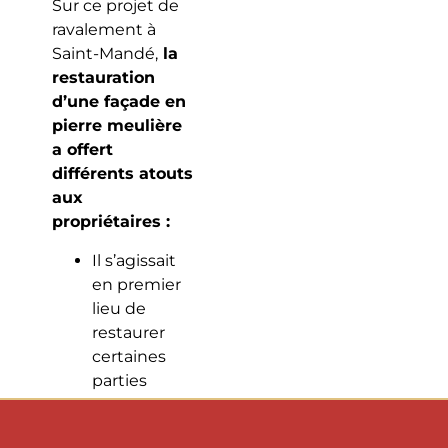
Sur ce projet de
ravalement à
Saint-Mandé,
la
restauration
d’une façade en
pierre meulière
a offert
différents atouts
aux
propriétaires :
Il s’agissait
en premier
lieu de
restaurer
certaines
parties
abîmées de
la façade. Par