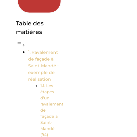
Table des
matières
Ravalement
de façade à
Saint-Mandé :
exemple de
réalisation
Les
étapes
d’un
ravalement
de
façade à
Saint-
Mandé
(94)