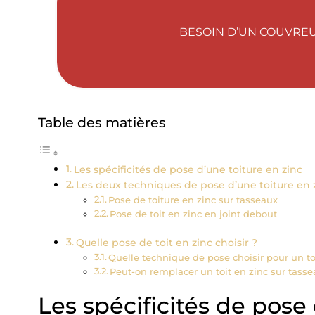
BESOIN D’UN COUVREU
Table des matières
Les spécificités de pose d’une toiture en zinc
Les deux techniques de pose d’une toiture en 
Pose de toiture en zinc sur tasseaux
Pose de toit en zinc en joint debout
Quelle pose de toit en zinc choisir ?
Quelle technique de pose choisir pour un toi
Peut-on remplacer un toit en zinc sur tassea
Les spécificités de pose