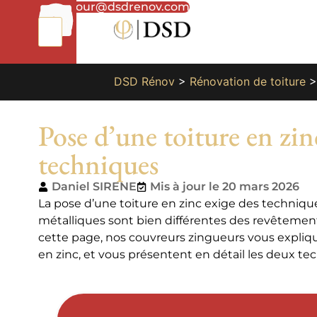
01
bonjour@dsdrenov.com
87
66
65
49
DSD Rénov
>
Rénovation de toiture
Pose d’une toiture en zinc
techniques
Daniel SIRENE
Mis à jour le 20 mars 2026
La pose d’une toiture en zinc exige des technique
métalliques sont bien différentes des revêtements 
cette page, nos couvreurs zingueurs vous expliquen
en zinc, et vous présentent en détail les deux te