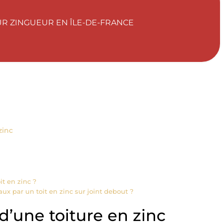
R ZINGUEUR EN ÎLE-DE-FRANCE
zinc
t en zinc ?
ux par un toit en zinc sur joint debout ?
 d’une toiture en zinc