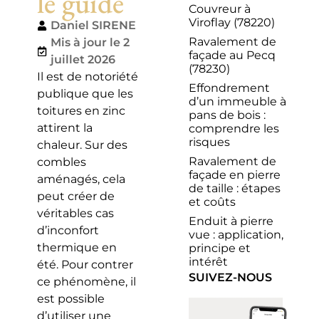
le guide
Couvreur à
Viroflay (78220)
Daniel SIRENE
Ravalement de
Mis à jour le 2
façade au Pecq
juillet 2026
(78230)
Il est de notoriété
Effondrement
publique que les
d’un immeuble à
toitures en zinc
pans de bois :
attirent la
comprendre les
risques
chaleur. Sur des
Ravalement de
combles
façade en pierre
aménagés, cela
de taille : étapes
peut créer de
et coûts
véritables cas
Enduit à pierre
d’inconfort
vue : application,
thermique en
principe et
intérêt
été. Pour contrer
SUIVEZ-NOUS
ce phénomène, il
est possible
d’utiliser une