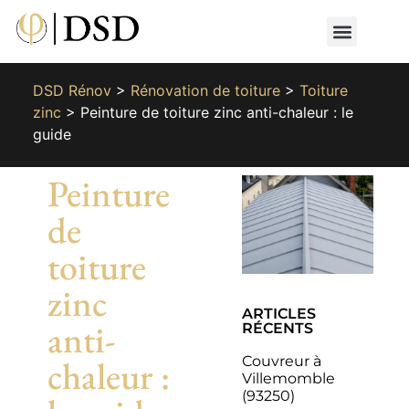
Nos métiers
Nos réalisat
📄 Devis gratuit
📞 01 87 66 65 49
DSD Rénov
>
Rénovation de toiture
>
Toiture
zinc
>
Peinture de toiture zinc anti-chaleur : le
guide
Peinture
de
toiture
zinc
ARTICLES
anti-
RÉCENTS
Couvreur à
chaleur :
Villemomble
(93250)