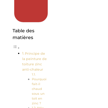
Table des
matières
Principe de
la peinture de
toiture zinc
anti-chaleur
Pourquoi
fait-il
chaud
sous un
toit en
zinc ?