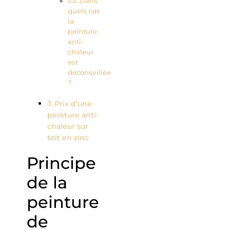
Dans
quels cas
la
peinture
anti-
chaleur
est
déconseillée
?
Prix d’une
peinture anti-
chaleur sur
toit en zinc
Principe
de la
peinture
de