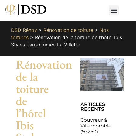
Nos métiers
Nos réalisat
📄 Devis gratuit
📞 01 87 66 65 49
DSD Rénov
>
Rénovation de toiture
>
Nos
toitures
>
Rénovation de la toiture de l’hôtel Ibis
Styles Paris Crimée La Villette
Rénovation
de la
toiture
de
ARTICLES
l’hôtel
RÉCENTS
Couvreur à
Ibis
Villemomble
(93250)