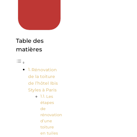
Table des
matières
Rénovation
de la toiture
de l’hôtel Ibis
Styles à Paris
Les
étapes
de
rénovation
d’une
toiture
en tuiles