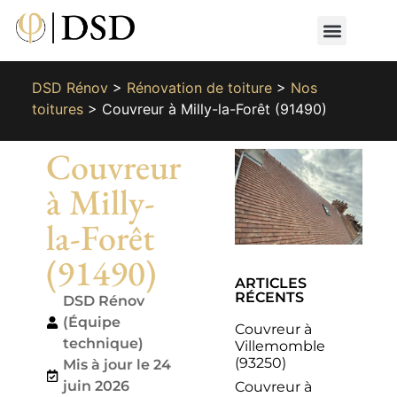
Nos métiers
Nos réalisat
📄 Devis gratuit
📞 01 87 66 65 49
DSD Rénov
>
Rénovation de toiture
>
Nos
toitures
>
Couvreur à Milly-la-Forêt (91490)
Couvreur
à Milly-
la-Forêt
(91490)
ARTICLES
RÉCENTS
DSD Rénov
(Équipe
Couvreur à
technique)
Villemomble
(93250)
Mis à jour le 24
juin 2026
Couvreur à