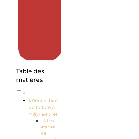
Table des
matières
Rénovation
de toiture à
Milly-la-Forêt
Les
étapes
de