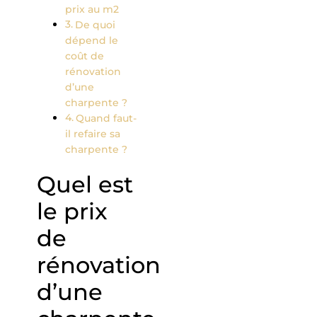
prix au m2
De quoi
dépend le
coût de
rénovation
d’une
charpente ?
Quand faut-
il refaire sa
charpente ?
Quel est
le prix
de
rénovation
d’une