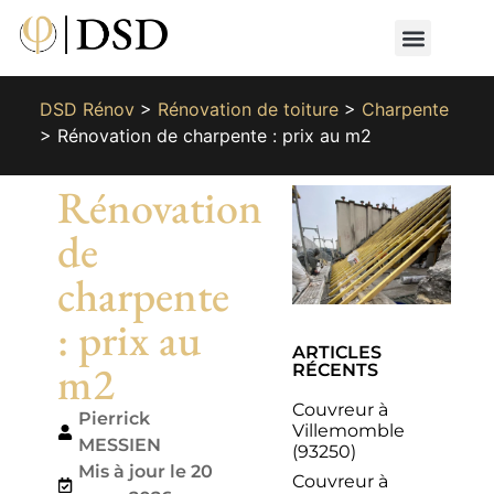
Nos métiers
Nos réalisat
📄 Devis gratuit
📞 01 87 66 65 49
DSD Rénov
>
Rénovation de toiture
>
Charpente
>
Rénovation de charpente : prix au m2
Rénovation
de
charpente
: prix au
ARTICLES
m2
RÉCENTS
Couvreur à
Pierrick
Villemomble
MESSIEN
(93250)
Mis à jour le 20
Couvreur à