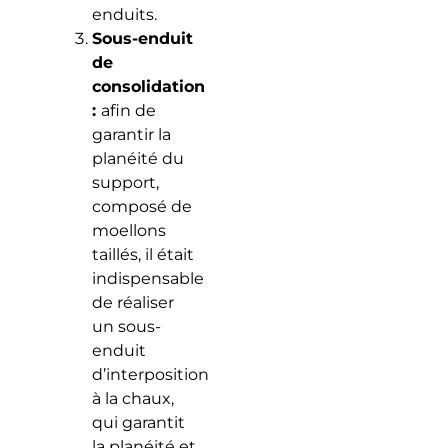
enduits.
Sous-enduit
de
consolidation
:
afin de
garantir la
planéité du
support,
composé de
moellons
taillés, il était
indispensable
de réaliser
un sous-
enduit
d’interposition
à la chaux,
qui garantit
la planéité et