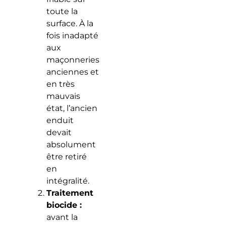
toute la
surface. À la
fois inadapté
aux
maçonneries
anciennes et
en très
mauvais
état, l’ancien
enduit
devait
absolument
être retiré
en
intégralité.
Traitement
biocide :
avant la