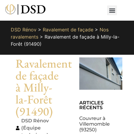
Nos métiers
Nos réalisat
📄 Devis gratuit
📞 01 87 66 65 49
DSD Rénov
>
Ravalement de façade
>
Nos
ravalements
>
Ravalement de façade à Milly-la-
Forêt (91490)
Ravalement
de façade
à Milly-
la-Forêt
ARTICLES
(91490)
RÉCENTS
Couvreur à
DSD Rénov
Villemomble
(Équipe
(93250)