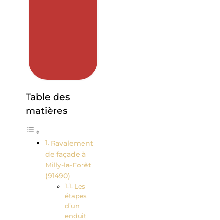
Table des
matières
Ravalement
de façade à
Milly-la-Forêt
(91490)
Les
étapes
d’un
enduit