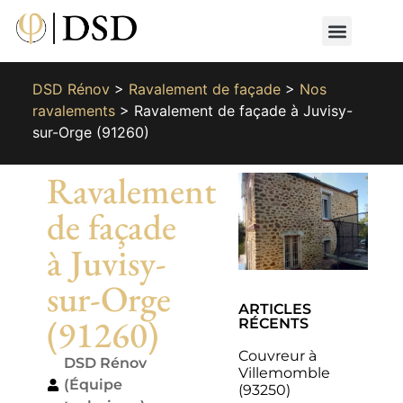
Nos métiers
Nos réalisat
📄 Devis gratuit
📞 01 87 66 65 49
DSD Rénov
>
Ravalement de façade
>
Nos
ravalements
>
Ravalement de façade à Juvisy-
sur-Orge (91260)
Ravalement
de façade
à Juvisy-
sur-Orge
ARTICLES
(91260)
RÉCENTS
Couvreur à
DSD Rénov
Villemomble
(Équipe
(93250)