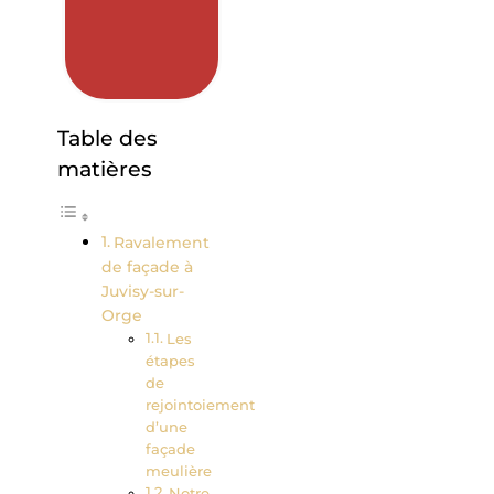
Table des
matières
Ravalement
de façade à
Juvisy-sur-
Orge
Les
étapes
de
rejointoiement
d’une
façade
meulière
Notre