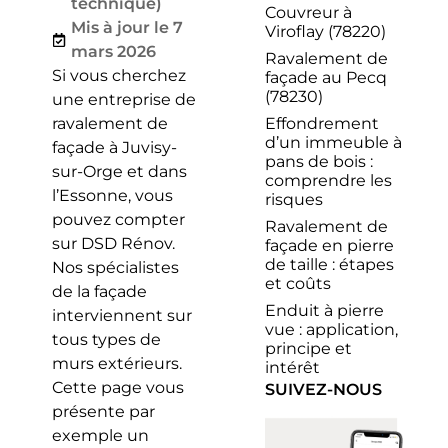
technique)
Couvreur à
Mis à jour le 7
Viroflay (78220)
mars 2026
Ravalement de
Si vous cherchez
façade au Pecq
(78230)
une entreprise de
Effondrement
ravalement de
d’un immeuble à
façade à Juvisy-
pans de bois :
sur-Orge et dans
comprendre les
l’Essonne, vous
risques
pouvez compter
Ravalement de
sur DSD Rénov.
façade en pierre
de taille : étapes
Nos spécialistes
et coûts
de la façade
Enduit à pierre
interviennent sur
vue : application,
tous types de
principe et
murs extérieurs.
intérêt
Cette page vous
SUIVEZ-NOUS
présente par
exemple un