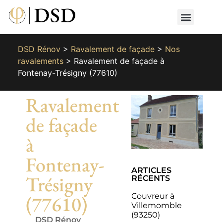
Nos métiers
Nos réalisat
📄 Devis gratuit
📞 01 87 66 65 49
DSD Rénov
>
Ravalement de façade
>
Nos
ravalements
>
Ravalement de façade à
Fontenay-Trésigny (77610)
Ravalement
de façade
à
Fontenay-
ARTICLES
Trésigny
RÉCENTS
Couvreur à
(77610)
Villemomble
(93250)
DSD Rénov