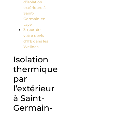
d’isolation
extérieure à
Saint-
Germain-en-
Laye
Gratuit :
votre devis
d’ITE dans les
Yvelines
Isolation
thermique
par
l’extérieur
à Saint-
Germain-