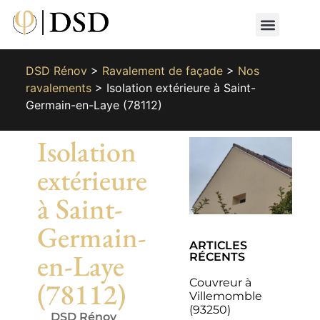
Nos métiers
Nos réalisat
📄 Devis gratuit
📞 01 87 66 65 49
DSD Rénov
>
Ravalement de façade
>
Nos
ravalements
>
Isolation extérieure à Saint-
Germain-en-Laye (78112)
Isolation
extérieure
à Saint-
Germain-
ARTICLES
en-Laye
RÉCENTS
Couvreur à
(78112)
Villemomble
(93250)
DSD Rénov