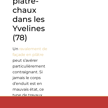
plâtre-
chaux
dans les
Yvelines
(78)
Un
ravalement de
façade en plâtre
peut s’avérer
particulièrement
contraignant. Si
jamais le corps
d’enduit est en
mauvais état, ce
type de travaux
exige en effet un
piochage de