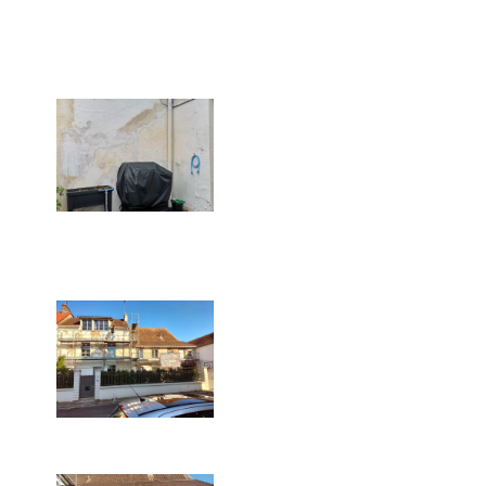
La façade (ici avant travaux)
montrait de grandes
disparités, dues à des
rénovations qui n'avaient
pas été réalisées dans les
règles de l'art.
La façade (ici avant travaux)
montrait de nombreux
défauts, dus à de multiples
petites réparations au fil
des années.
Photographie prise durant
le chantier de ravalement
de façade dans les Yvelines.