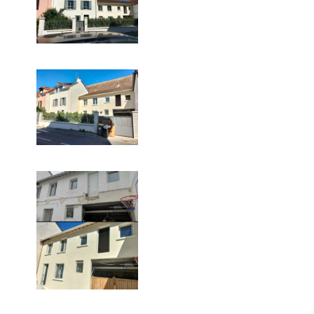
Ravalement à la chaux dans
les Yvelines
Ravalement plâtre chaux
terminé à Marly-le-Roi
Vision avant/après de ce
ravalement plâtre chaux à