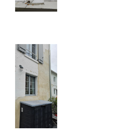
La façade (ici avant travaux)
souffrait de multiples
désordres (fissures,
humidité, craquellements,
etc.) liés à de précédents
travaux de démolition, et à
l'âge du bâtiment.