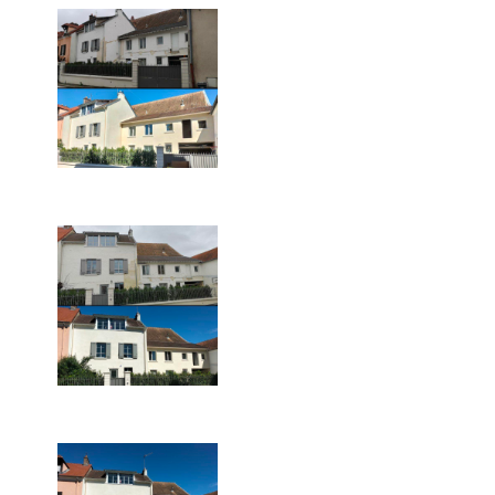
dans les Yvelines.
Vision avant-après de ce
ravalement de façade à
Marly-le-Roi.
Ravalement de façade
avant/après dans les
Yvelines.