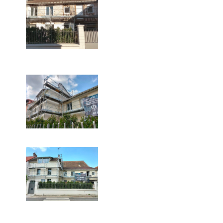
Le piochage de façade était
indispensable pour ce
chantier de ravalement.
Chantier de ravalement de
façade à Marly-le-Roi
Notre chantier de
ravalement plâtre-chaux