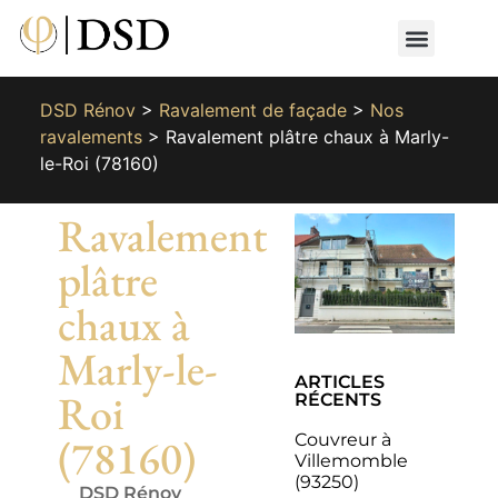
Nos métiers
Nos réalisat
📄 Devis gratuit
📞 01 87 66 65 49
DSD Rénov
>
Ravalement de façade
>
Nos
ravalements
>
Ravalement plâtre chaux à Marly-
le-Roi (78160)
Ravalement
plâtre
chaux à
Marly-le-
ARTICLES
Roi
RÉCENTS
Couvreur à
(78160)
Villemomble
(93250)
DSD Rénov