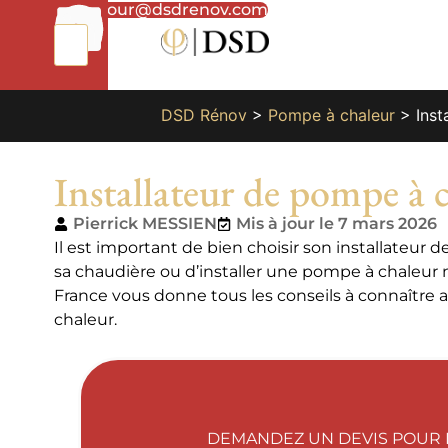
01
bonjour@dsdrenov.com
87
66
65
49
DSD Rénov
>
Pompe à chaleur
>
Inst
Installateur de pompe à c
Pierrick MESSIEN
Mis à jour le 7 mars 2026
Il est important de bien choisir son installateu
sa chaudière ou d’installer une pompe à chaleur 
France vous donne tous les conseils à connaître 
chaleur.
DEMANDEZ UN DEVIS POUR 