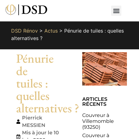
Nos métiers
Nos réalisat
📄 Devis gratuit
📞 01 87 66 65 49
DSD Rénov
>
Actus
>
Pénurie de tuiles : quelles
alternatives ?
Pénurie
de
tuiles :
quelles
ARTICLES
alternatives ?
RÉCENTS
Couvreur à
Pierrick
Villemomble
MESSIEN
(93250)
Mis à jour le 10
Couvreur à