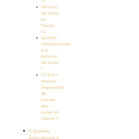
Pénurie
de tuiles
en
France
Quelles
conséquences
à la
pénurie
de tuiles
?
Est-il
devenu
impossible
de
trouver
des
tuiles en
France ?
Quelles
alternatives à