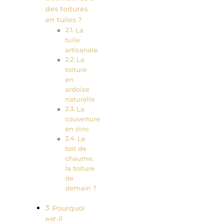
des toitures
en tuiles ?
La
tuile
artisanale
La
toiture
en
ardoise
naturelle
La
couverture
en zinc
Le
toit de
chaume,
la toiture
de
demain ?
Pourquoi
est-il