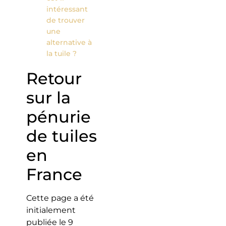
intéressant
de trouver
une
alternative à
la tuile ?
Retour
sur la
pénurie
de tuiles
en
France
Cette page a été
initialement
publiée le 9