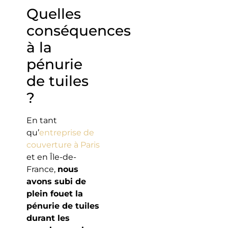
Quelles
conséquences
à la
pénurie
de tuiles
?
En tant
qu’
entreprise de
couverture à Paris
et en Île-de-
France,
nous
avons subi de
plein fouet la
pénurie de tuiles
durant les