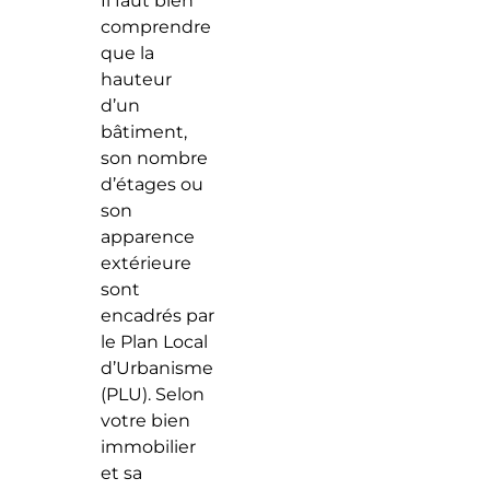
Il faut bien
comprendre
que la
hauteur
d’un
bâtiment,
son nombre
d’étages ou
son
apparence
extérieure
sont
encadrés par
le Plan Local
d’Urbanisme
(PLU). Selon
votre bien
immobilier
et sa