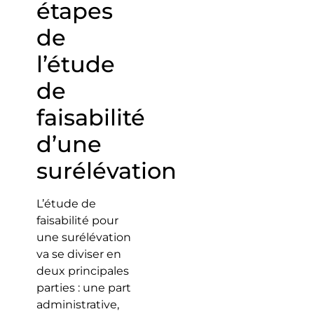
étapes
de
l’étude
de
faisabilité
d’une
surélévation
L’étude de
faisabilité pour
une surélévation
va se diviser en
deux principales
parties : une part
administrative,