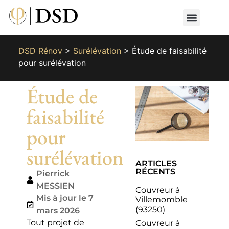
Nos métiers
Nos réalisat
📄 Devis gratuit
📞 01 87 66 65 49
DSD Rénov
>
Surélévation
>
Étude de faisabilité
pour surélévation
Étude de
faisabilité
pour
surélévation
ARTICLES
RÉCENTS
Pierrick
MESSIEN
Couvreur à
Mis à jour le 7
Villemomble
(93250)
mars 2026
Tout projet de
Couvreur à