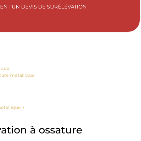
NT UN DEVIS DE SURÉLÉVATION
lique
ture métallique
étallique ?
vation à ossature