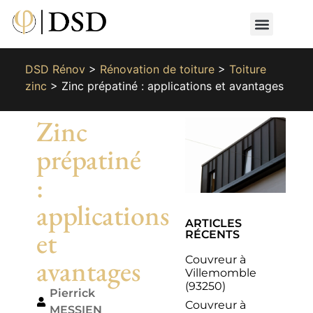
Nos métiers
Nos réalisat
📄 Devis gratuit
📞 01 87 66 65 49
DSD Rénov
>
Rénovation de toiture
>
Toiture
zinc
>
Zinc prépatiné : applications et avantages
Zinc
prépatiné
:
applications
ARTICLES
et
RÉCENTS
Couvreur à
avantages
Villemomble
(93250)
Pierrick
Couvreur à
MESSIEN