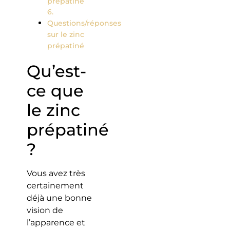
prépatiné
Questions/réponses
sur le zinc
prépatiné
Qu’est-
ce que
le zinc
prépatiné
?
Vous avez très
certainement
déjà une bonne
vision de
l’apparence et