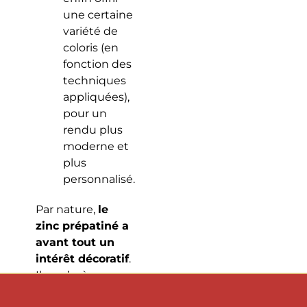
une certaine
variété de
coloris (en
fonction des
techniques
appliquées),
pour un
rendu plus
moderne et
plus
personnalisé.
Par nature,
le
zinc prépatiné a
avant tout un
intérêt décoratif
.
Il ne s’avère pas
plus ou moins