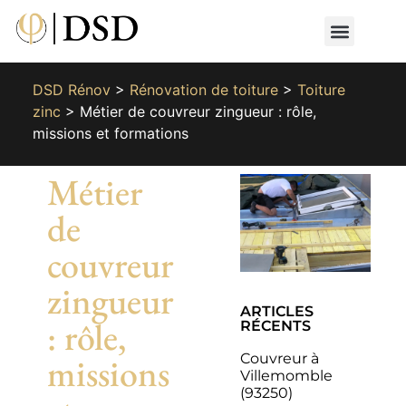
Nos métiers
Nos réalisat
📄 Devis gratuit
📞 01 87 66 65 49
DSD Rénov
>
Rénovation de toiture
>
Toiture
zinc
>
Métier de couvreur zingueur : rôle,
missions et formations
Métier
de
couvreur
zingueur
ARTICLES
: rôle,
RÉCENTS
Couvreur à
missions
Villemomble
(93250)