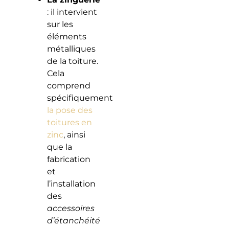
: il intervient
sur les
éléments
métalliques
de la toiture.
Cela
comprend
spécifiquement
la pose des
toitures en
zinc
, ainsi
que la
fabrication
et
l’installation
des
accessoires
d’étanchéité