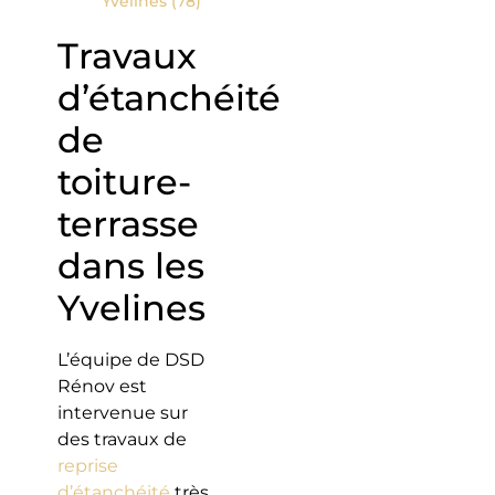
Yvelines (78)
Travaux
d’étanchéité
de
toiture-
terrasse
dans les
Yvelines
L’équipe de DSD
Rénov est
intervenue sur
des travaux de
reprise
d’étanchéité
très