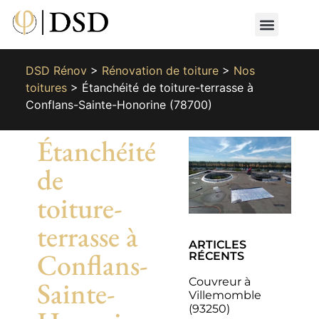
Nos métiers
Nos réalisat
📄 Devis gratuit
📞 01 87 66 65 49
DSD Rénov
>
Rénovation de toiture
>
Nos
toitures
>
Étanchéité de toiture-terrasse à
Conflans-Sainte-Honorine (78700)
Étanchéité
de
toiture-
terrasse à
ARTICLES
Conflans-
RÉCENTS
Couvreur à
Sainte-
Villemomble
(93250)