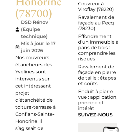
Honorine
Couvreur à
(78700)
Viroflay (78220)
Ravalement de
DSD Rénov
façade au Pecq
(78230)
(Équipe
Effondrement
technique)
d’un immeuble à
Mis à jour le 17
pans de bois :
juin 2026
comprendre les
Nos couvreurs
risques
étancheurs des
Ravalement de
Yvelines sont
façade en pierre
de taille : étapes
intervenus sur
et coûts
cet intéressant
Enduit à pierre
projet
vue : application,
d’étanchéité de
principe et
toiture-terrasse à
intérêt
Conflans-Sainte-
SUIVEZ-NOUS
Honorine. Il
s’agissait de