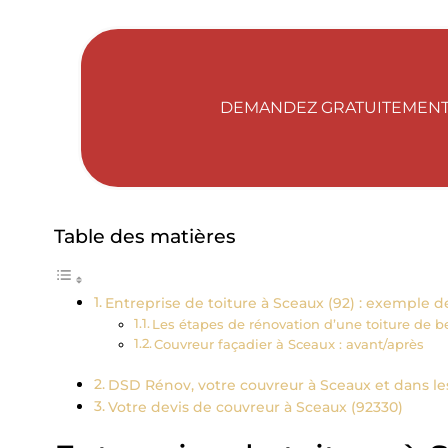
DEMANDEZ GRATUITEMENT 
Table des matières
Entreprise de toiture à Sceaux (92) : exemple de
Les étapes de rénovation d’une toiture de 
Couvreur façadier à Sceaux : avant/après
DSD Rénov, votre couvreur à Sceaux et dans le
Votre devis de couvreur à Sceaux (92330)