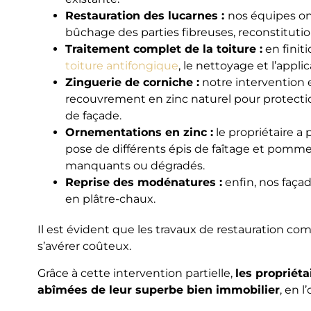
Restauration des lucarnes :
nos équipes on
bûchage des parties fibreuses, reconstitutio
Traitement complet de la toiture :
en finiti
toiture antifongique
, le nettoyage et l’appli
Zinguerie de corniche :
notre intervention 
recouvrement en zinc naturel pour protecti
de façade.
Ornementations en zinc :
le propriétaire a 
pose de différents épis de faîtage et pomme
manquants ou dégradés.
Reprise des modénatures :
enfin, nos façad
en plâtre-chaux.
Il est évident que les travaux de restauration 
s’avérer coûteux.
Grâce à cette intervention partielle,
les propriéta
abîmées de leur superbe bien immobilier
, en 