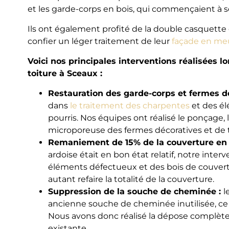
et les garde-corps en bois, qui commençaient à se 
Ils ont également profité de la double casquett
confier un léger traitement de leur
façade en meu
Voici nos principales interventions réalisées lo
toiture à Sceaux :
Restauration des garde-corps et fermes dé
dans
le traitement des charpentes
et des él
pourris. Nos équipes ont réalisé le ponçage, 
microporeuse des fermes décoratives et de t
Remaniement de 15% de la couverture en 
ardoise était en bon état relatif, notre inte
éléments défectueux et des bois de couvertur
autant refaire la totalité de la couverture.
Suppression de la souche de cheminée :
l
ancienne souche de cheminée inutilisée, ce q
Nous avons donc réalisé la dépose complèt
existante.