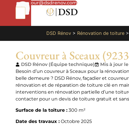
01
bonjour@dsdrenov.com
87
66
65
49
DSD Rénov
>
Rénovation de toiture
Couvreur à Sceaux (9233
DSD Rénov (Équipe technique)
Mis à jour le
Besoin d’un couvreur à Sceaux pour la rénovati
belle demeure ? DSD Rénov, façadier et couvreur 
rénovation et de réparation de toiture clé en ma
interventions en rénovation partielle d’une toitur
contacter pour un devis de toiture gratuit et sa
Surface de la toiture :
300 m²
Date des travaux :
Octobre 2025