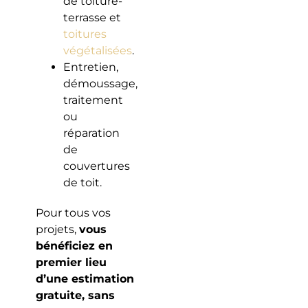
de toiture-
terrasse et
toitures
végétalisées
.
Entretien,
démoussage,
traitement
ou
réparation
de
couvertures
de toit.
Pour tous vos
projets,
vous
bénéficiez en
premier lieu
d’une estimation
gratuite, sans