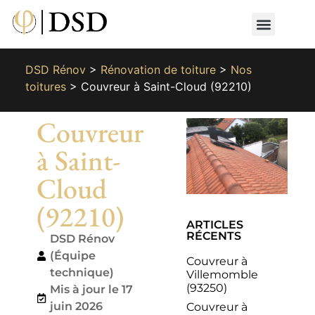
Nos métiers
Nos réalisat
📄 Devis gratuit
📞 01 87 66 65 49
DSD Rénov
>
Rénovation de toiture
>
Nos
toitures
>
Couvreur à Saint-Cloud (92210)
Couvreur
à Saint-
Cloud
(92210)
ARTICLES
RÉCENTS
DSD Rénov
(Équipe
Couvreur à
technique)
Villemomble
(93250)
Mis à jour le 17
juin 2026
Couvreur à