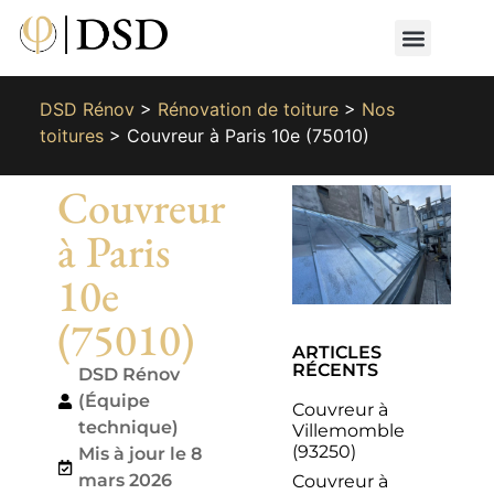
Nos métiers
Nos réalisat
📄 Devis gratuit
📞 01 87 66 65 49
DSD Rénov
>
Rénovation de toiture
>
Nos
toitures
>
Couvreur à Paris 10e (75010)
Couvreur
à Paris
10e
(75010)
ARTICLES
RÉCENTS
DSD Rénov
(Équipe
Couvreur à
technique)
Villemomble
(93250)
Mis à jour le 8
mars 2026
Couvreur à