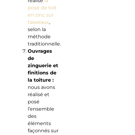
réalisé
la
pose de toit
en zinc sur
tasseaux
,
selon la
méthode
traditionnelle.
Ouvrages
de
zinguerie et
finitions de
la toiture :
nous avons
réalisé et
posé
l’ensemble
des
éléments
façonnés sur