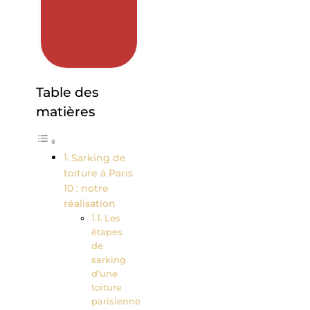
Table des
matières
Sarking de
toiture à Paris
10 : notre
réalisation
Les
étapes
de
sarking
d’une
toiture
parisienne