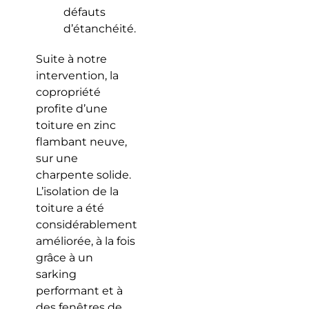
défauts
d’étanchéité.
Suite à notre
intervention, la
copropriété
profite d’une
toiture en zinc
flambant neuve,
sur une
charpente solide.
L’isolation de la
toiture a été
considérablement
améliorée, à la fois
grâce à un
sarking
performant et à
des fenêtres de