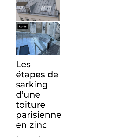
Les
étapes de
sarking
d’une
toiture
parisienne
en zinc