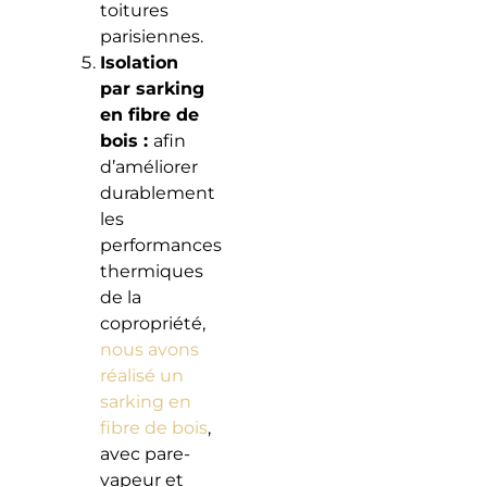
toitures
parisiennes.
Isolation
par sarking
en fibre de
bois :
afin
d’améliorer
durablement
les
performances
thermiques
de la
copropriété,
nous avons
réalisé un
sarking en
fibre de bois
,
avec pare-
vapeur et