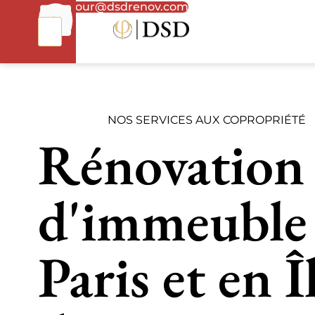
01
bonjour@dsdrenov.com
87
66
65
49
NOS SERVICES AUX COPROPRIÉTÉ
Rénovation
d'immeuble
Paris et en Î