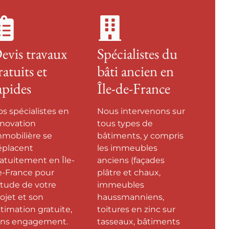
evis travaux
Spécialistes du
ratuits et
bâti ancien en
apides
Île-de-France
s spécialistes en
Nous intervenons sur
énovation
tous types de
mobilière se
bâtiments, y compris
éplacent
les immeubles
atuitement en Île-
anciens (façades
e-France pour
plâtre et chaux,
étude de votre
immeubles
ojet et son
haussmanniens,
timation gratuite,
toitures en zinc sur
ans engagement.
tasseaux, bâtiments