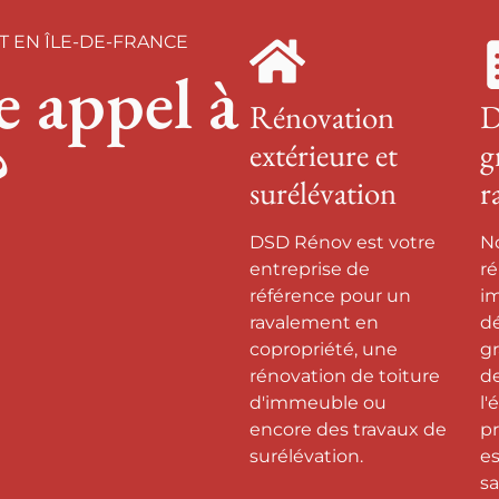
T EN ÎLE-DE-FRANCE
e appel à
Rénovation
D
?
extérieure et
g
surélévation
r
DSD Rénov est votre
No
entreprise de
r
référence pour un
im
ravalement en
d
copropriété, une
gr
rénovation de toiture
d
d'immeuble ou
l'
encore des travaux de
pr
surélévation.
es
s