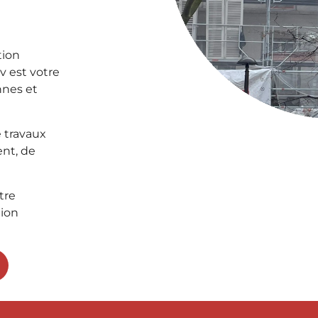
tion
 est votre
nnes et
 travaux
ent, de
tre
gion