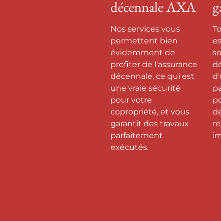
décennale AXA
g
Nos services vous
T
permettent bien
es
évidemment de
so
profiter de l'assurance
dé
décennale, ce qui est
d
une vraie sécurité
pa
pour votre
po
copropriété, et vous
d
garantit des travaux
re
parfaitement
i
exécutés.