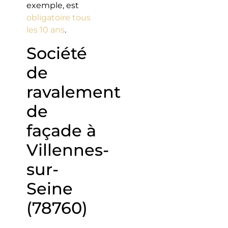
exemple, est
obligatoire tous
les 10 ans
.
Société
de
ravalement
de
façade à
Villennes-
sur-
Seine
(78760)