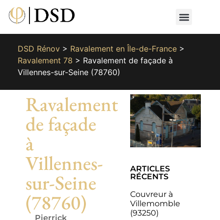
Nos métiers
Nos réalisat
📄 Devis gratuit
📞 01 87 66 65 49
DSD Rénov
>
Ravalement en Île-de-France
>
Ravalement 78
>
Ravalement de façade à
Villennes-sur-Seine (78760)
Ravalement
de façade
à
Villennes-
ARTICLES
sur-Seine
RÉCENTS
Couvreur à
(78760)
Villemomble
(93250)
Pierrick