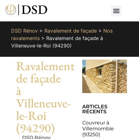
Nos métiers
Nos réalisat
📄 Devis gratuit
📞 01 87 66 65 49
DSD Rénov
>
Ravalement de façade
>
Nos
ravalements
>
Ravalement de façade à
Villeneuve-le-Roi (94290)
Ravalement
de façade
à
Villeneuve-
ARTICLES
le-Roi
RÉCENTS
Couvreur à
(94290)
Villemomble
(93250)
DSD Rénov