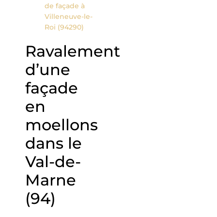
de façade à
Villeneuve-le-
Roi (94290)
Ravalement
d’une
façade
en
moellons
dans le
Val-de-
Marne
(94)