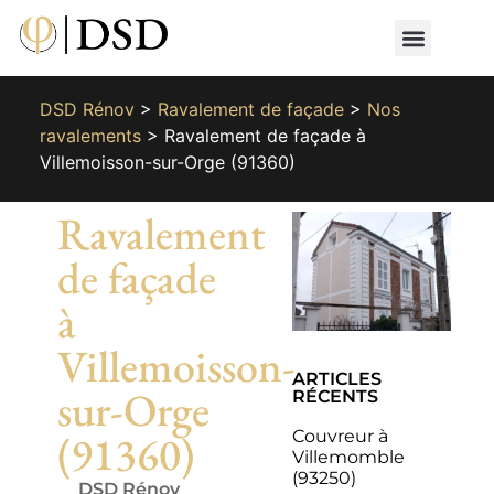
Nos métiers
Nos réalisat
📄 Devis gratuit
📞 01 87 66 65 49
DSD Rénov
>
Ravalement de façade
>
Nos
ravalements
>
Ravalement de façade à
Villemoisson-sur-Orge (91360)
Ravalement
de façade
à
Villemoisson-
ARTICLES
sur-Orge
RÉCENTS
Couvreur à
(91360)
Villemomble
(93250)
DSD Rénov