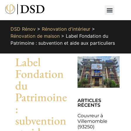
Nos métiers
Nos réalisat
📄 Devis gratuit
📞 01 87 66 65 49
DSD Rénov
>
Rénovation d'intérieur
>
Rénovation de maison
>
Label Fondation du
Patrimoine : subvention et aide aux particuliers
Label
Fondation
du
Patrimoine
ARTICLES
:
RÉCENTS
Couvreur à
subvention
Villemomble
(93250)