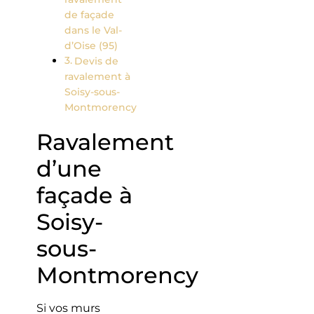
de façade
dans le Val-
d’Oise (95)
Devis de
ravalement à
Soisy-sous-
Montmorency
Ravalement
d’une
façade à
Soisy-
sous-
Montmorency
Si vos murs