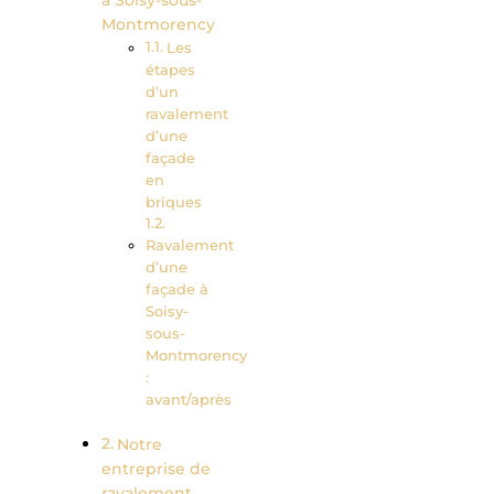
à Soisy-sous-
Montmorency
Les
étapes
d’un
ravalement
d’une
façade
en
briques
Ravalement
d’une
façade à
Soisy-
sous-
Montmorency
:
avant/après
Notre
entreprise de
ravalement