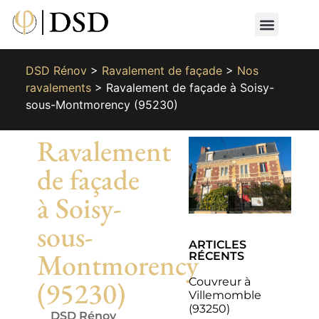
Nos métiers
Nos réalisat
📄 Devis gratuit
📞 01 87 66 65 49
DSD Rénov
>
Ravalement de façade
>
Nos
ravalements
>
Ravalement de façade à Soisy-
sous-Montmorency (95230)
Ravalement
de façade
à Soisy-
sous-
ARTICLES
Montmorency
RÉCENTS
Couvreur à
(95230)
Villemomble
(93250)
DSD Rénov