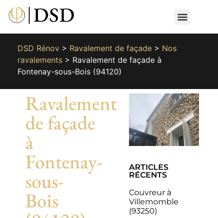
Nos métiers
Nos réalisat
📄 Devis gratuit
📞 01 87 66 65 49
DSD Rénov
>
Ravalement de façade
>
Nos
ravalements
>
Ravalement de façade à
Fontenay-sous-Bois (94120)
Ravalement
de façade
à
Fontenay-
ARTICLES
sous-
RÉCENTS
Couvreur à
Bois
Villemomble
(93250)