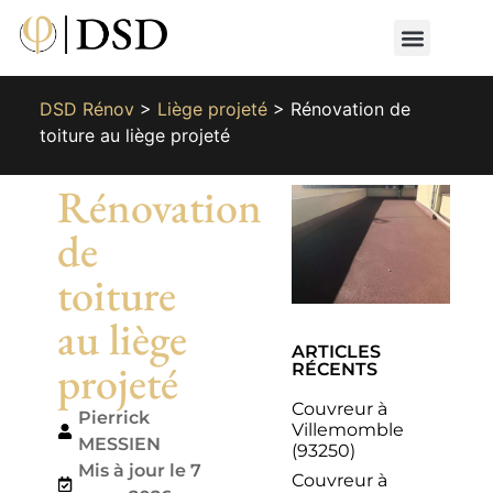
Nos métiers
Nos réalisat
📄 Devis gratuit
📞 01 87 66 65 49
DSD Rénov
>
Liège projeté
>
Rénovation de
toiture au liège projeté
Rénovation
de
toiture
au liège
ARTICLES
projeté
RÉCENTS
Couvreur à
Pierrick
Villemomble
MESSIEN
(93250)
Mis à jour le 7
Couvreur à