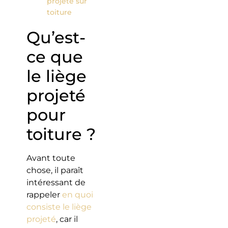
projeté sur
toiture
Qu’est-
ce que
le liège
projeté
pour
toiture ?
Avant toute
chose, il paraît
intéressant de
rappeler
en quoi
consiste le liège
projeté
, car il