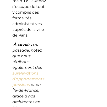
main. DSD Rénov
s’occupe de tout,
y compris des
formalités
administratives
auprès de la ville
de Paris.
À savoir :
au
passage, notez
que nous
réalisons
également des
surélévations
d’appartements
parisiens
et en
Île-de-France,
grâce à nos
architectes en