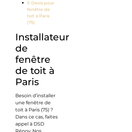
Devis pour
fenêtre de
toit à Paris
(75)
Installateur
de
fenêtre
de toit à
Paris
Besoin d’installer
une fenêtre de
toit à Paris (75) ?
Dans ce cas, faites
appel à DSD
Rénov. Nos