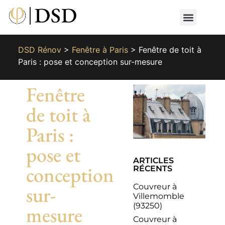
Nos métiers
Nos réalisat
📄 Devis gratuit
📞 01 87 66 65 49
DSD Rénov
>
Fenêtre à Paris
>
Fenêtre de toit à
Paris : pose et conception sur-mesure
Fenêtre
de toit à
Paris :
pose et
ARTICLES
conception
RÉCENTS
Couvreur à
sur-
Villemomble
(93250)
mesure
Couvreur à