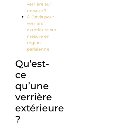
verrière sur
mesure ?
Devis pour
verrière
extérieure sur
mesure en
région
parisienne
Qu’est-
ce
qu’une
verrière
extérieure
?