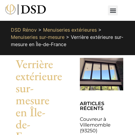
Nos métiers
Nos réalisat
📄 Devis gratuit
📞 01 87 66 65 49
DSD Rénov
>
Menuiseries extérieures
>
Menuiseries sur-mesure
>
Verrière extérieure sur-
mesure en Île-de-France
Verrière
extérieure
sur-
mesure
ARTICLES
en Île-
RÉCENTS
Couvreur à
de-
Villemomble
(93250)