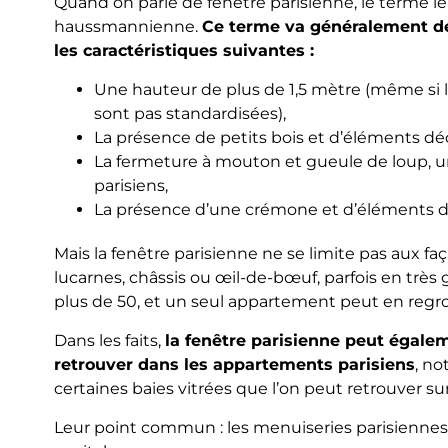
Quand on parle de fenêtre parisienne, le terme le p
haussmannienne.
Ce terme va généralement dé
les caractéristiques suivantes :
Une hauteur de plus de 1,5 mètre (même si
sont pas standardisées),
La présence de petits bois et d’éléments déco
La fermeture à mouton et gueule de loup, 
parisiens,
La présence d’une crémone et d’éléments dé
Mais la fenêtre parisienne ne se limite pas aux faç
lucarnes, châssis ou œil-de-bœuf, parfois en tr
plus de 50, et un seul appartement peut en regro
Dans les faits,
la fenêtre parisienne peut égalem
retrouver dans les appartements parisiens
, no
certaines baies vitrées que l’on peut retrouver s
Leur point commun : les menuiseries parisiennes d