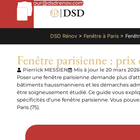
01
bonjour@dsdrenov.com
87
66
65
49
DSD Rénov
>
Fenêtre à Paris
>
Fenêtr
Fenêtre parisienne : prix 
Pierrick MESSIEN
Mis à jour le 20 mars 2026
Poser une fenêtre parisienne demande plus d’atte
bâtiments haussmanniens et les démarches admi
être soigneusement étudié. Ce guide vous explique t
spécificités d’une fenêtre parisienne. Vous pouve
Paris (75).