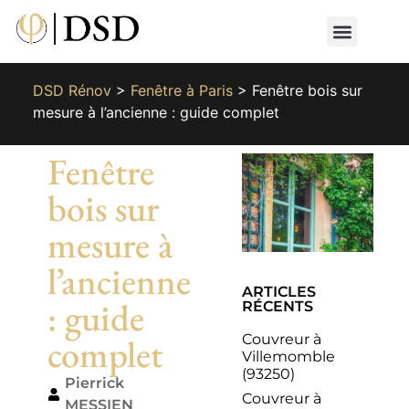
Nos métiers
Nos réalisat
📄 Devis gratuit
📞 01 87 66 65 49
DSD Rénov
>
Fenêtre à Paris
>
Fenêtre bois sur
mesure à l’ancienne : guide complet
Fenêtre
bois sur
mesure à
l’ancienne
ARTICLES
: guide
RÉCENTS
Couvreur à
complet
Villemomble
(93250)
Pierrick
Couvreur à
MESSIEN