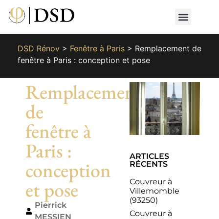
Nos métiers
Nos réalisat
📄 Devis gratuit
📞 01 87 66 65 49
DSD Rénov
>
Fenêtre à Paris
>
Remplacement de
fenêtre à Paris : conception et pose
Remplacement
de
fenêtre à
Paris :
ARTICLES
conception
RÉCENTS
Couvreur à
et pose
Villemomble
(93250)
Pierrick
Couvreur à
MESSIEN