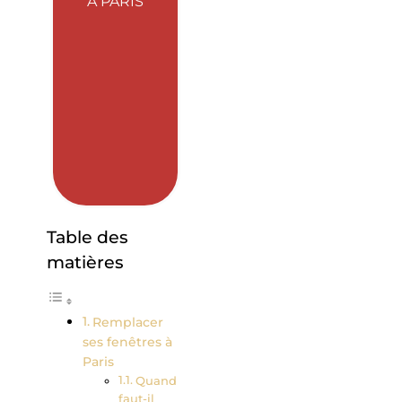
À PARIS
Table des
matières
Remplacer
ses fenêtres à
Paris
Quand
faut-il