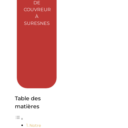
DE
COUVREUR
À
SURESNES
Table des
matières
Notre