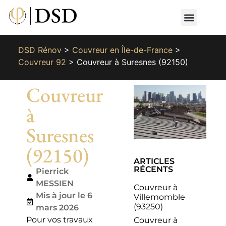
Nos métiers
Nos réalisat
📄 Devis gratuit
📞 01 87 66 65 49
DSD Rénov
>
Couvreur en Île-de-France
>
Couvreur 92
>
Couvreur à Suresnes (92150)
Couvreur
à
Suresnes
(92150)
ARTICLES
RÉCENTS
Pierrick
MESSIEN
Couvreur à
Mis à jour le 6
Villemomble
(93250)
mars 2026
Pour vos travaux
Couvreur à