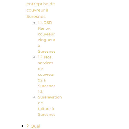
entreprise de
couvreur à
Suresnes
DSD
Rénov,
couvreur
zingueur
à
Suresnes
Nos
services
de
couvreur
92 à
Suresnes
Surélévation
de
toiture à
Suresnes
Quel