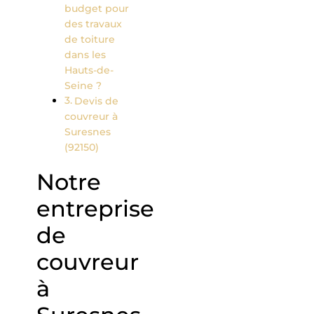
budget pour
des travaux
de toiture
dans les
Hauts-de-
Seine ?
Devis de
couvreur à
Suresnes
(92150)
Notre
entreprise
de
couvreur
à