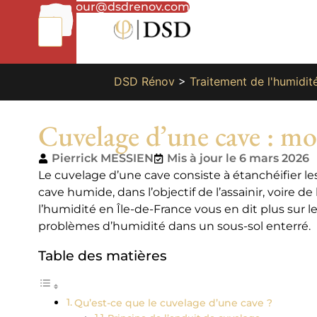
01
bonjour@dsdrenov.com
87
66
65
49
DSD Rénov
>
Traitement de l'humidit
Cuvelage d’une cave : m
Pierrick MESSIEN
Mis à jour le 6 mars 2026
Le cuvelage d’une cave consiste à étanchéifier les
cave humide, dans l’objectif de l’assainir, voire 
l’humidité en Île-de-France vous en dit plus sur le
problèmes d’humidité dans un sous-sol enterré.
Table des matières
Qu’est-ce que le cuvelage d’une cave ?