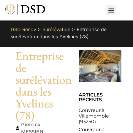
Nos métiers
Nos réalisat
📄 Devis gratuit
📞 01 87 66 65 49
DSD Rénov
>
Surélévation
>
Entreprise de
surélévation dans les Yvelines (78)
Entreprise
de
surélévation
dans les
ARTICLES
Yvelines
RÉCENTS
Couvreur à
(78)
Villemomble
(93250)
Pierrick
Couvreur à
MESSIEN