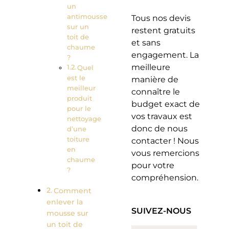
un
antimousse
Tous nos devis
sur un
restent gratuits
toit de
et sans
chaume
engagement. La
?
meilleure
Quel
est le
manière de
meilleur
connaître le
produit
budget exact de
pour le
vos travaux est
nettoyage
donc de nous
d’une
toiture
contacter ! Nous
en
vous remercions
chaume
pour votre
?
compréhension.
Comment
enlever la
SUIVEZ-NOUS
mousse sur
un toit de