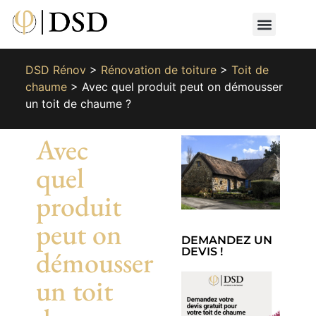
Nos métiers
Nos réalisat
📄 Devis gratuit
📞 01 87 66 65 49
DSD Rénov
>
Rénovation de toiture
>
Toit de
chaume
>
Avec quel produit peut on démousser
un toit de chaume ?
Avec
quel
produit
peut on
DEMANDEZ UN
démousser
DEVIS !
un toit