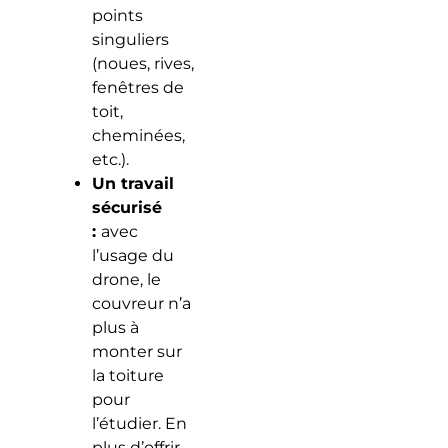
points
singuliers
(noues, rives,
fenêtres de
toit,
cheminées,
etc.).
Un travail
sécurisé
:
avec
l’usage du
drone, le
couvreur n’a
plus à
monter sur
la toiture
pour
l’étudier. En
plus d’offrir