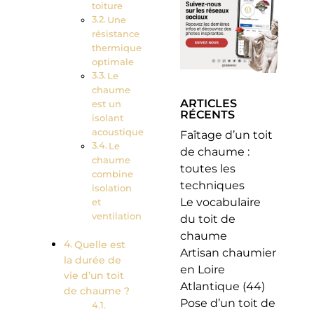
toiture
Une
résistance
thermique
optimale
Le
chaume
ARTICLES
est un
RÉCENTS
isolant
acoustique
Faîtage d’un toit
Le
de chaume :
chaume
toutes les
combine
techniques
isolation
Le vocabulaire
et
ventilation
du toit de
chaume
Quelle est
Artisan chaumier
la durée de
en Loire
vie d’un toit
Atlantique (44)
de chaume ?
Pose d’un toit de