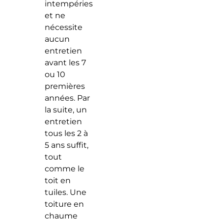
intempéries
et ne
nécessite
aucun
entretien
avant les 7
ou 10
premières
années. Par
la suite, un
entretien
tous les 2 à
5 ans suffit,
tout
comme le
toit en
tuiles. Une
toiture en
chaume