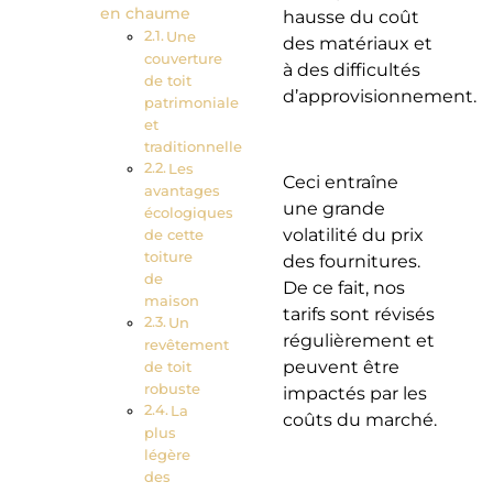
en chaume
hausse du coût
Une
des matériaux et
couverture
à des difficultés
de toit
d’approvisionnement.
patrimoniale
et
traditionnelle
Les
Ceci entraîne
avantages
une grande
écologiques
volatilité du prix
de cette
toiture
des fournitures.
de
De ce fait, nos
maison
tarifs sont révisés
Un
régulièrement et
revêtement
peuvent être
de toit
robuste
impactés par les
La
coûts du marché.
plus
légère
des