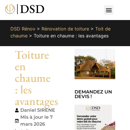
Nos métiers
Nos réalisat
📄 Devis gratuit
📞 01 87 66 65 49
DSD Rénov
>
Rénovation de toiture
>
Toit de
chaume
>
Toiture en chaume : les avantages
Toiture
en
chaume
: les
DEMANDEZ UN
avantages
DEVIS !
Daniel SIRENE
Mis à jour le 7
mars 2026