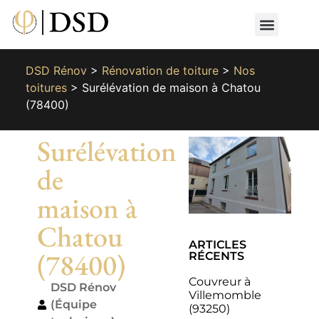
Nos métiers
Nos réalisat
📄 Devis gratuit
📞 01 87 66 65 49
DSD Rénov
>
Rénovation de toiture
>
Nos
toitures
>
Surélévation de maison à Chatou
(78400)
Surélévation
de
maison à
Chatou
ARTICLES
(78400)
RÉCENTS
Couvreur à
DSD Rénov
Villemomble
(Équipe
(93250)