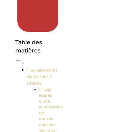
Table des
matières
Surélévation
de toiture à
Chatou
Les
étapes
d’une
surélévation
de
maison
dans les
Yvelines