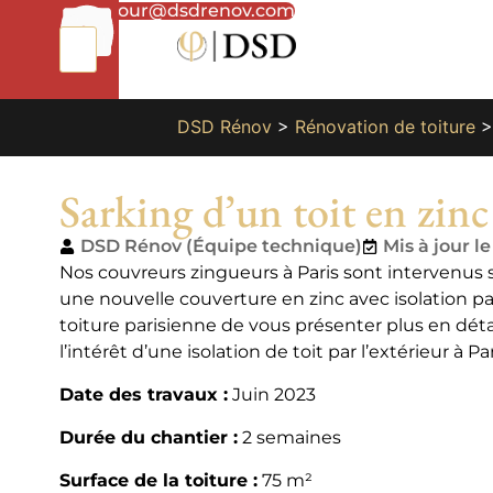
01
bonjour@dsdrenov.com
87
66
65
49
DSD Rénov
>
Rénovation de toiture
Sarking d’un toit en zinc
DSD Rénov (Équipe technique)
Mis à jour l
Nos couvreurs zingueurs à Paris sont intervenus sur
une nouvelle couverture en zinc avec isolation par
toiture parisienne de vous présenter plus en détai
l’intérêt d’une isolation de toit par l’extérieur à Par
Date des travaux :
Juin 2023
Durée du chantier :
2 semaines
Surface de la toiture :
75 m²