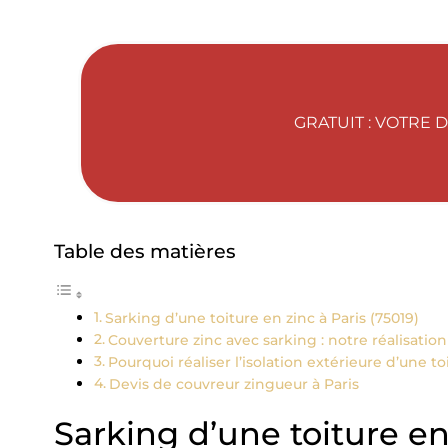
GRATUIT : VOTRE 
Table des matières
Sarking d’une toiture en zinc à Paris (75019)
Couverture zinc avec sarking : notre réalisation
Pourquoi réaliser l’isolation extérieure d’une toi
Devis de couvreur zingueur à Paris
Sarking d’une toiture en 