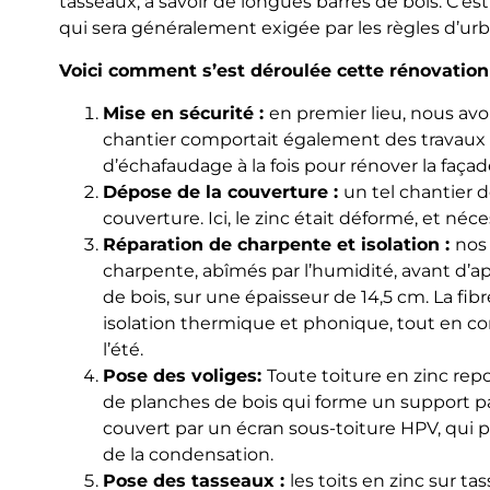
tasseaux, à savoir de longues barres de bois. C’es
qui sera généralement exigée par les règles d’ur
Voici comment s’est déroulée cette rénovation 
Mise en sécurité :
en premier lieu, nous a
chantier comportait également des travaux d
d’échafaudage à la fois pour rénover la façad
Dépose de la couverture :
un tel chantier 
couverture. Ici, le zinc était déformé, et né
Réparation de charpente et isolation :
nos
charpente, abîmés par l’humidité, avant d’ap
de bois, sur une épaisseur de 14,5 cm. La fi
isolation thermique et phonique, tout en co
l’été.
Pose des voliges:
Toute toiture en zinc rep
de planches de bois qui forme un support pa
couvert par un écran sous-toiture HPV, qui p
de la condensation.
Pose des tasseaux :
les toits en zinc sur t