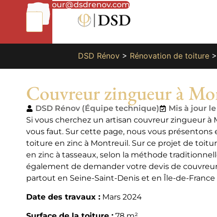
01
bonjour@dsdrenov.com
87
66
65
49
DSD Rénov
>
Rénovation de toiture
Couvreur zingueur à Mon
DSD Rénov (Équipe technique)
Mis à jour l
Si vous cherchez un artisan couvreur zingueur à M
vous faut. Sur cette page, nous vous présentons e
toiture en zinc à Montreuil. Sur ce projet de toit
en zinc à tasseaux, selon la méthode traditionnel
également de demander votre devis de couvreur
partout en Seine-Saint-Denis et en Île-de-France 
Date des travaux :
Mars 2024
Surface de la toiture :
78 m²