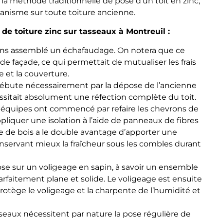
t la méthode traditionnelle de pose d’un toit en zinc,
banisme sur toute toiture ancienne.
de toiture zinc sur tasseaux à Montreuil :
vons assemblé un échafaudage. On notera que ce
e façade, ce qui permettait de mutualiser les frais
e et la couverture.
débute nécessairement par la dépose de l’ancienne
cessitait absolument une réfection complète du toit.
 équipes ont commencé par refaire les chevrons de
pliquer une isolation à l’aide de panneaux de fibres
bre de bois a le double avantage d’apporter une
nservant mieux la fraîcheur sous les combles durant
ose sur un voligeage en sapin, à savoir un ensemble
rfaitement plane et solide. Le voligeage est ensuite
rotège le voligeage et la charpente de l’humidité et
asseaux nécessitent par nature la pose régulière de