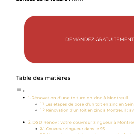
DEMANDEZ GRATUITEMENT 
Table des matières
Rénovation d’une toiture en zinc à Montreuil
Les étapes de pose d’un toit en zinc en Sei
Rénovation d’un toit en zinc à Montreuil : a
DSD Rénov : votre couvreur zingueur à Montreu
Couvreur zingueur dans le 93